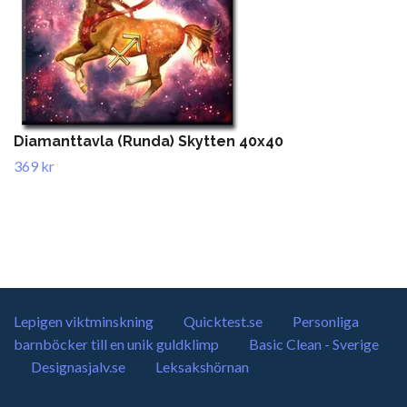
Diamanttavla (Runda) Skytten 40x40
369 kr
Lepigen viktminskning
Quicktest.se
Personliga
barnböcker till en unik guldklimp
Basic Clean - Sverige
Designasjalv.se
Leksakshörnan