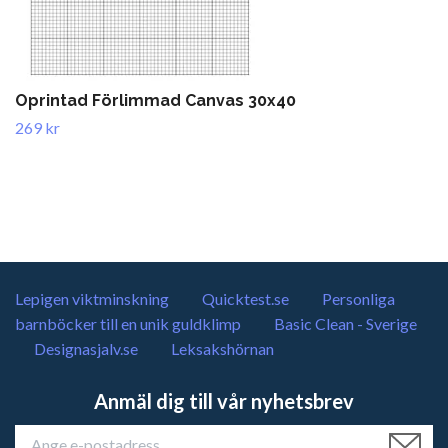
Oprintad Förlimmad Canvas 30x40
269 kr
Lepigen viktminskning
Quicktest.se
Personliga
barnböcker till en unik guldklimp
Basic Clean - Sverige
Designasjalv.se
Leksakshörnan
Anmäl dig till vår nyhetsbrev