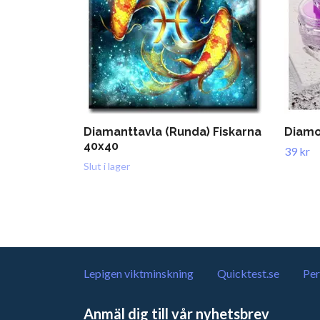
Diamanttavla (Runda) Fiskarna
Diamon
40x40
39 kr
Slut i lager
Lepigen viktminskning
Quicktest.se
Per
Anmäl dig till vår nyhetsbrev