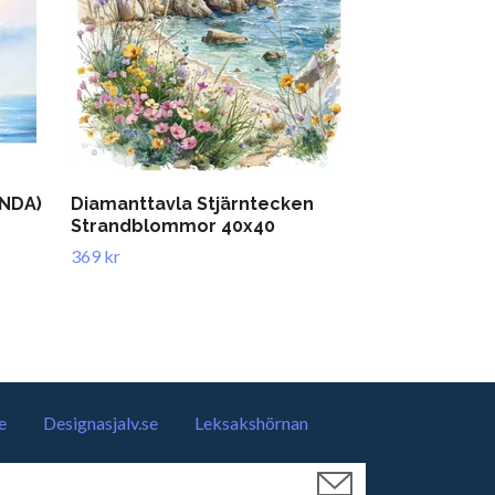
UNDA)
Diamanttavla Stjärntecken
Diamanttavl
Strandblommor 40x40
40x50
369 kr
389 kr
e
Designasjalv.se
Leksakshörnan