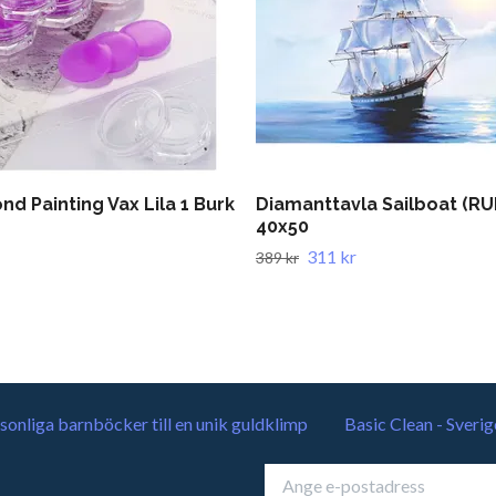
d Painting Vax Lila 1 Burk
Diamanttavla Sailboat (R
40x50
311 kr
389 kr
sonliga barnböcker till en unik guldklimp
Basic Clean - Sverig