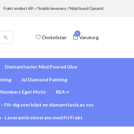
Frakt endast 69:-/ Snabb leverans / Nöjd kund Garanti
0
Önskelistan
Varukorg
Diamanttavlor Med Poured Glue
nting
Jul Diamond Painting
y Numbers Eget Motiv
REA
 - För dig som köpt en diamanttavla av oss
 - Leverantörsleverans med Fri Frakt