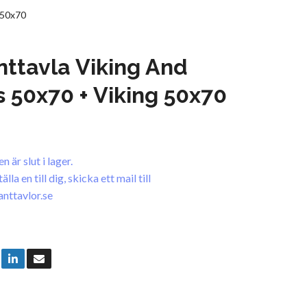
 50x70
ttavla Viking And
 50x70 + Viking 50x70
 är slut i lager.
la en till dig, skicka ett mail till
nttavlor.se