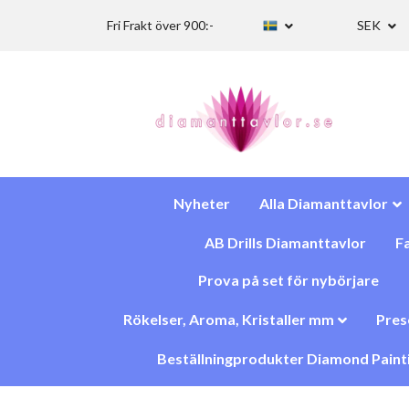
Fri Frakt över 900:-
SEK
Nyheter
Alla Diamanttavlor
AB Drills Diamanttavlor
Fa
Prova på set för nybörjare
Rökelser, Aroma, Kristaller mm
Pres
Beställningprodukter Diamond Paint