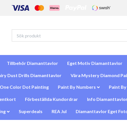
Tillbehör Diamanttavlor
Eget Motiv Diamanttavlor
iry Dust Drills Diamanttavlor
Våra Mystery Diamond Pai
One Color Dot Painting
Paint By Numbers
Paint B
entkort
Förbeställda Kundordrar
Info Diamanttavlor
ing
Superdeals
REA Jul
Diamanttavlor Eget Foto