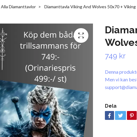
Alla Diamanttavlor
Diamanttavla Viking And Wolves 50x70 + Viking
Diaman
Wolves
749 kr
Denna produkten
Men vi kan bestäl
support@diama
Dela