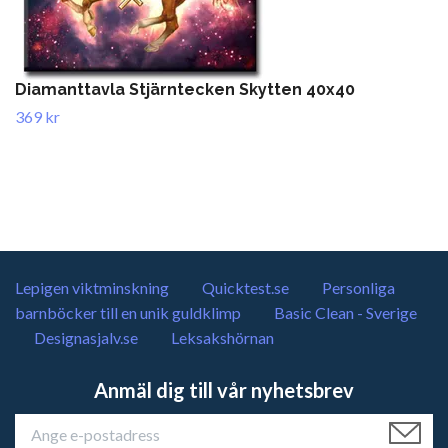
Diamanttavla Stjärntecken Skytten 40x40
369 kr
Lepigen viktminskning
Quicktest.se
Personliga
barnböcker till en unik guldklimp
Basic Clean - Sverige
Designasjalv.se
Leksakshörnan
Anmäl dig till vår nyhetsbrev