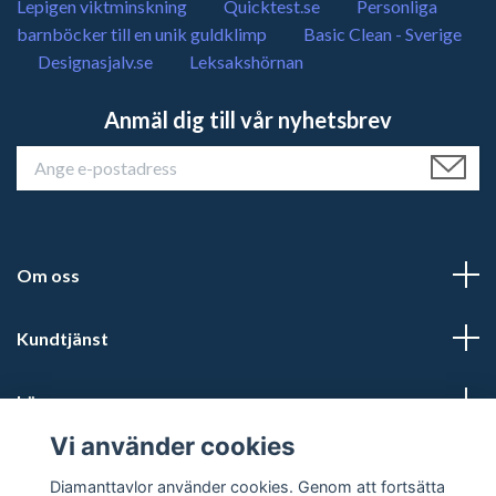
Lepigen viktminskning
Quicktest.se
Personliga
barnböcker till en unik guldklimp
Basic Clean - Sverige
Designasjalv.se
Leksakshörnan
Anmäl dig till vår nyhetsbrev
Om oss
Kundtjänst
Läs mer
Vi använder cookies
Sociala medier
Diamanttavlor använder cookies. Genom att fortsätta