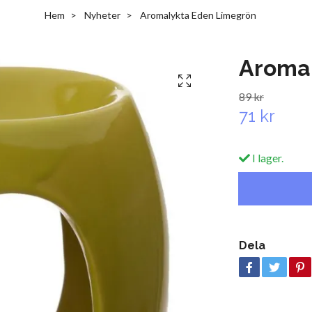
Hem
Nyheter
Aromalykta Eden Limegrön
Aroma
89 kr
71 kr
I lager.
Dela