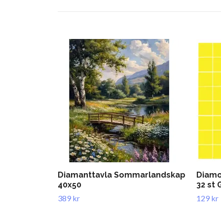
Diamanttavla Sommarlandskap
Diamo
40x50
32 st 
389 kr
129 kr