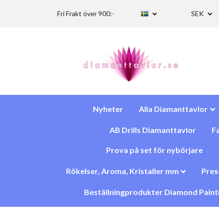
Fri Frakt över 900:-
SEK
Nyheter
Alla Diamanttavlor
AB Drills Diamanttavlor
Fa
Prova på set för nybörjare
Rökelser, Aroma, Kristaller mm
Pres
Beställningprodukter Diamond Paint