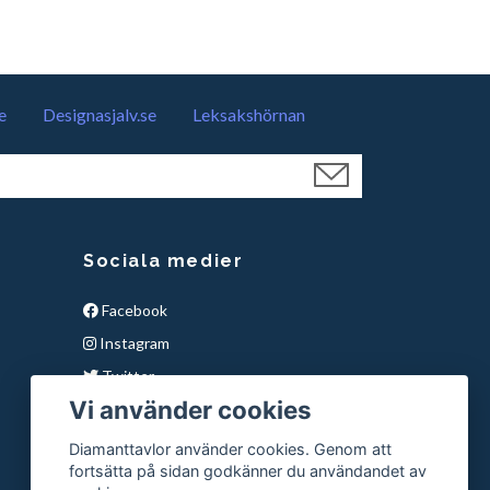
e
Designasjalv.se
Leksakshörnan
Sociala medier
Facebook
Instagram
Twitter
Vi använder cookies
YouTube
Snapchat
Diamanttavlor använder cookies. Genom att
fortsätta på sidan godkänner du användandet av
Pinterest