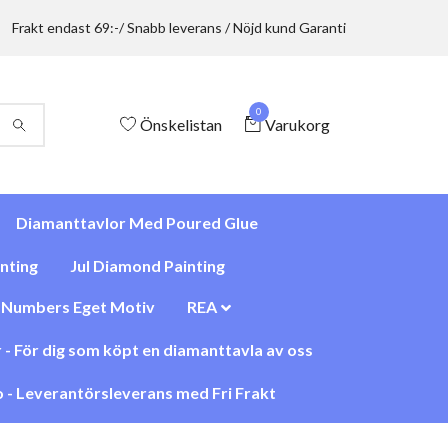
Frakt endast 69:-/ Snabb leverans / Nöjd kund Garanti
0
Önskelistan
Varukorg
Diamanttavlor Med Poured Glue
nting
Jul Diamond Painting
y Numbers Eget Motiv
REA
 - För dig som köpt en diamanttavla av oss
 - Leverantörsleverans med Fri Frakt