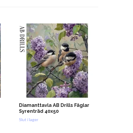
Diamanttavla AB Drills Fåglar
Diamanttavl
Syrenträd 40x50
Solnedgång
Slut i lager
Slut i lager