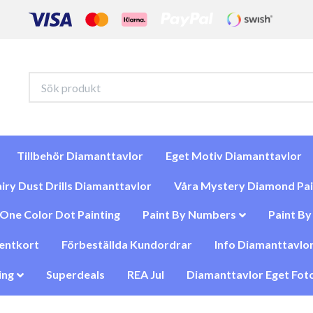
Tillbehör Diamanttavlor
Eget Motiv Diamanttavlor
iry Dust Drills Diamanttavlor
Våra Mystery Diamond Pai
One Color Dot Painting
Paint By Numbers
Paint B
entkort
Förbeställda Kundordrar
Info Diamanttavlor
ing
Superdeals
REA Jul
Diamanttavlor Eget Foto