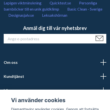
Lepigen viktminskning
Quicktest.se
Personliga
barnböcker till en unik guldklimp
Basic Clean - Sverige
Designasjalv.se
Leksakshörnan
Anmäl dig till vår nyhetsbrev
Om oss
Kundtjänst
Läs mer
Vi använder cookies
Sociala medier
Diamanttavlor använder cookies. Genom att fortsätta