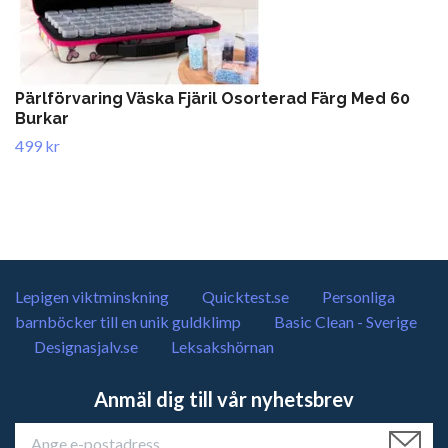
Pärlförvaring Väska Fjäril Osorterad Färg Med 60
Burkar
499 kr
Lepigen viktminskning
Quicktest.se
Personliga
barnböcker till en unik guldklimp
Basic Clean - Sverige
Designasjalv.se
Leksakshörnan
Anmäl dig till vår nyhetsbrev