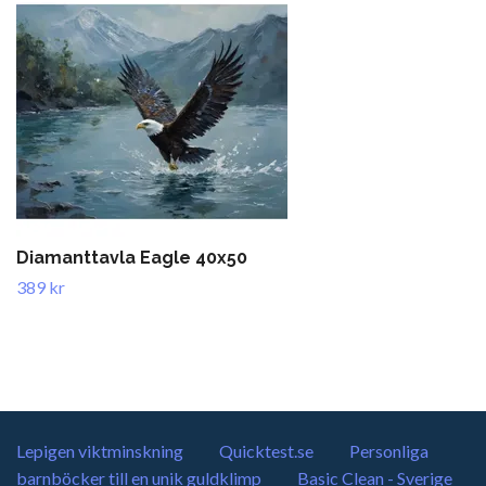
Diamanttavla Eagle 40x50
389 kr
Lepigen viktminskning
Quicktest.se
Personliga
barnböcker till en unik guldklimp
Basic Clean - Sverige