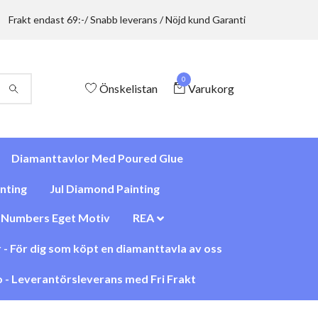
Frakt endast 69:-/ Snabb leverans / Nöjd kund Garanti
0
Önskelistan
Varukorg
Diamanttavlor Med Poured Glue
nting
Jul Diamond Painting
y Numbers Eget Motiv
REA
 - För dig som köpt en diamanttavla av oss
 - Leverantörsleverans med Fri Frakt