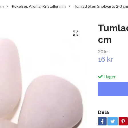
em
Rökelser, Aroma, Kristaller mm
Tumlad Sten Snökvarts 2-3 cm
Tumlad
cm
20 kr
16 kr
I lager.
Dela