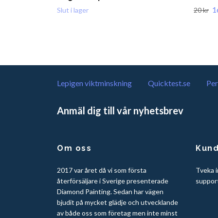
1
Slut i lager
20 kr
Lepigen viktminskning
Quicktest.se
Per
Anmäl dig till vår nyhetsbrev
Om oss
Kund
2017 var året då vi som första
Tveka i
återförsäljare i Sverige presenterade
suppor
Diamond Painting. Sedan har vägen
bjudit på mycket glädje och utvecklande
av både oss som företag men inte minst