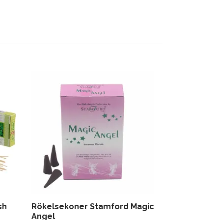
sh
Rökelsekoner Stamford Magic
Smudge Stick
Angel
10cm