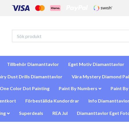
Tillbehör Diamanttavlor
Eget Motiv Diamanttavlor
iry Dust Drills Diamanttavlor
Våra Mystery Diamond Pai
One Color Dot Painting
Paint By Numbers
Paint B
entkort
Förbeställda Kundordrar
Info Diamanttavlor
ing
Superdeals
REA Jul
Diamanttavlor Eget Foto