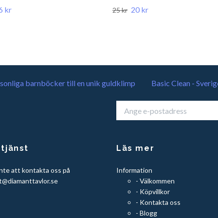
6 kr
20 kr
25 kr
sonliga barnböcker till en unik guldklimp
Basic Clean - Sverig
tjänst
Läs mer
nte att kontakta oss på
Information
t@diamanttavlor.se
- Välkommen
- Köpvillkor
- Kontakta oss
- Blogg