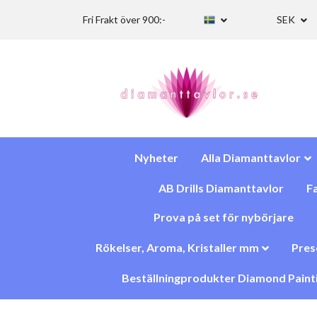
Fri Frakt över 900:-
SEK
Nyheter
Alla Diamanttavlor
AB Drills Diamanttavlor
Fa
Prova på set för nybörjare
Rökelser, Aroma, Kristaller mm
Pres
Beställningprodukter Diamond Paint