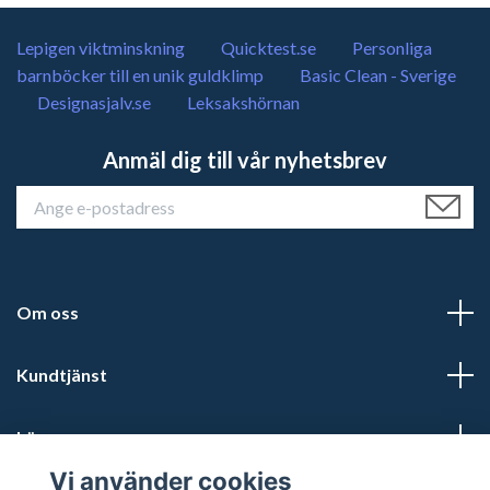
Lepigen viktminskning
Quicktest.se
Personliga
barnböcker till en unik guldklimp
Basic Clean - Sverige
Designasjalv.se
Leksakshörnan
Anmäl dig till vår nyhetsbrev
Om oss
Kundtjänst
Läs mer
Vi använder cookies