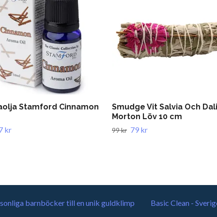
olja Stamford Cinnamon
Smudge Vit Salvia Och Dal
Morton Löv 10 cm
7 kr
79 kr
99 kr
sonliga barnböcker till en unik guldklimp
Basic Clean - Sverig