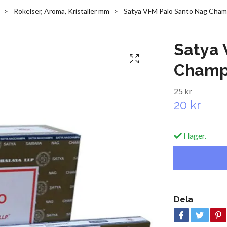
Rökelser, Aroma, Kristaller mm
Satya VFM Palo Santo Nag Cha
Satya 
Cham
25 kr
20 kr
I lager.
Dela