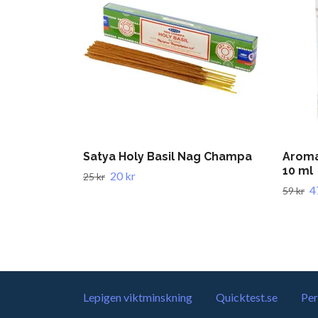
Satya Holy Basil Nag Champa
Aroma
10 ml
20 kr
25 kr
4
59 kr
Lepigen viktminskning
Quicktest.se
Per