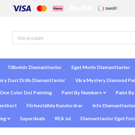
Tillbehör Diamanttavlor
Eget Motiv Diamanttavlor
iry Dust Drills Diamanttavlor
Våra Mystery Diamond Pai
One Color Dot Painting
Paint By Numbers
Paint B
entkort
Förbeställda Kundordrar
Info Diamanttavlor
ing
Superdeals
REA Jul
Diamanttavlor Eget Foto