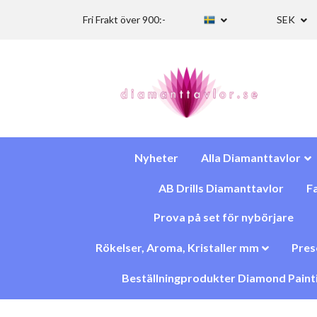
Fri Frakt över 900:-
SEK
Nyheter
Alla Diamanttavlor
AB Drills Diamanttavlor
Fa
Prova på set för nybörjare
Rökelser, Aroma, Kristaller mm
Pres
Beställningprodukter Diamond Paint