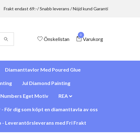
Frakt endast 69:-/ Snabb leverans / Nöjd kund Garanti
0
Önskelistan
Varukorg
Diamanttavlor Med Poured Glue
nting
Jul Diamond Painting
y Numbers Eget Motiv
REA
 - För dig som köpt en diamanttavla av oss
 - Leverantörsleverans med Fri Frakt