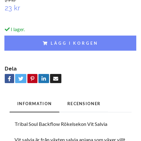
23 kr
I lager.
LÄGG I KORGEN
Dela
INFORMATION
RECENSIONER
Tribal Soul Backflow Rökelsekon Vit Salvia
Vit salvia är från växten salvia apiana som växer villt