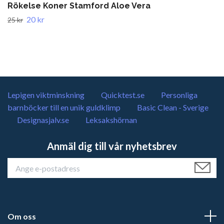
Rökelse Koner Stamford Aloe Vera
20 kr
25 kr
Lepigen viktminskning
Quicktest.se
Personliga
barnböcker till en unik guldklimp
Basic Clean - Sverige
Designasjalv.se
Leksakshörnan
Anmäl dig till vår nyhetsbrev
Om oss