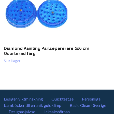
Diamond Painting Pärlseparerare 2x6 cm
Osorterad färg
Slut i lager
Lepigen viktminskning
Quicktest.se
Personliga
barnböcker till en unik guldklimp
Basic Clean - Sverige
Designasjalv.se
Leksakshörnan