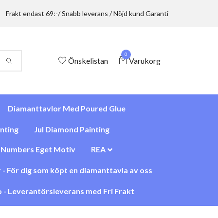
Frakt endast 69:-/ Snabb leverans / Nöjd kund Garanti
0
Önskelistan
Varukorg
Diamanttavlor Med Poured Glue
nting
Jul Diamond Painting
y Numbers Eget Motiv
REA
 - För dig som köpt en diamanttavla av oss
 - Leverantörsleverans med Fri Frakt