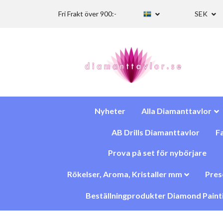
Fri Frakt över 900:-
SEK
Nyheter
Alla Diamanttavlor
AB Drills Diamanttavlor
Fa
Prova på set för nybörjare
Rökelser, Aroma, Kristaller mm
Pres
Beställningprodukter Diamond Paint