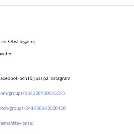
er. Obs! Ingår ej
anter.
 facebook och följ oss på Instagram
.com/groups/634228900095395
.com/groups/241998643028408
iamanttavlor.se/