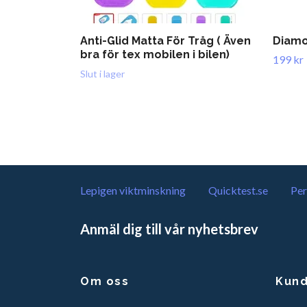
Anti-Glid Matta För Tråg ( Även
Diamon
bra för tex mobilen i bilen)
199 kr
Slut i lager
Lepigen viktminskning
Quicktest.se
Per
Anmäl dig till vår nyhetsbrev
Om oss
Kund