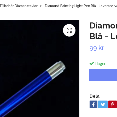
Tillbehör Diamanttavlor
Diamond Painting Light Pen Blå - Leverans v
Diamon
Blå - 
99 kr
I lager.
Dela