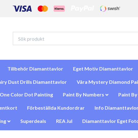
Tillbehör Diamanttavlor
Eget Motiv Diamanttavlor
iry Dust Drills Diamanttavlor
Våra Mystery Diamond Pai
One Color Dot Painting
Paint By Numbers
Paint B
entkort
Förbeställda Kundordrar
Info Diamanttavlor
ing
Superdeals
REA Jul
Diamanttavlor Eget Foto