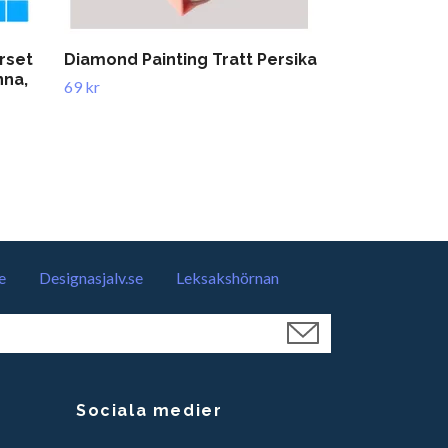
rset
Diamond Painting Tratt Persika
Diamond Pai
na,
Självlysande
69 kr
metalländar
349 kr
e
Designasjalv.se
Leksakshörnan
Sociala medier