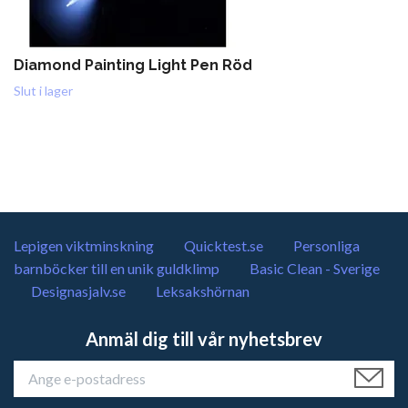
Diamond Painting Light Pen Röd
Slut i lager
Lepigen viktminskning
Quicktest.se
Personliga
barnböcker till en unik guldklimp
Basic Clean - Sverige
Designasjalv.se
Leksakshörnan
Anmäl dig till vår nyhetsbrev