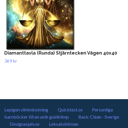
Diamanttavla (Runda) Stjärntecken Vågen 40x40
369 kr
Lepigen viktminskning
Quicktest.se
Personliga
barnböcker till en unik guldklimp
Basic Clean - Sverige
Designasjalv.se
Leksakshörnan