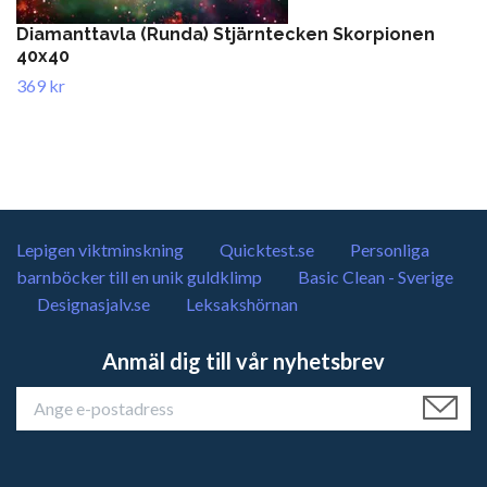
Diamanttavla (Runda) Stjärntecken Skorpionen
40x40
369 kr
Lepigen viktminskning
Quicktest.se
Personliga
barnböcker till en unik guldklimp
Basic Clean - Sverige
Designasjalv.se
Leksakshörnan
Anmäl dig till vår nyhetsbrev