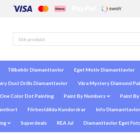
Tillbehör Diamanttavlor
Eget Motiv Diamanttavlor
iry Dust Drills Diamanttavlor
Våra Mystery Diamond Pai
One Color Dot Painting
Paint By Numbers
Paint B
entkort
Förbeställda Kundordrar
Info Diamanttavlor
ing
Superdeals
REA Jul
Diamanttavlor Eget Foto