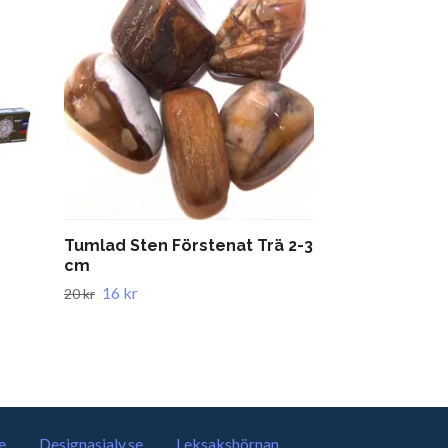
Tumlad Sten Förstenat Trä 2-3
Thai Buddha
cm
Incense Bur
16 kr
271 kr
20 kr
339 kr
e
Designasjalv.se
Leksakshörnan