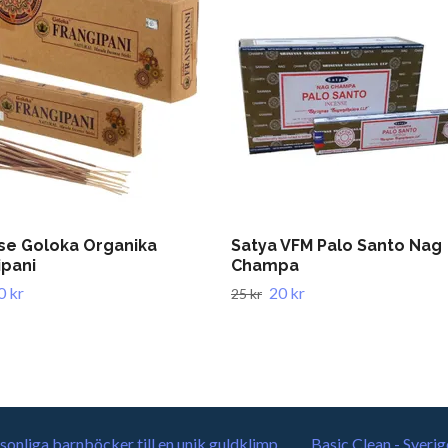
se Goloka Organika
Satya VFM Palo Santo Nag
ipani
Champa
0 kr
20 kr
25 kr
sonliga barnböcker till en unik guldklimp
Basic Clean - Sverig