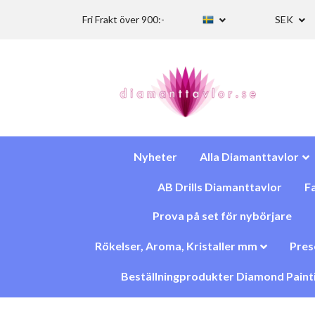
Fri Frakt över 900:-
SEK
Nyheter
Alla Diamanttavlor
AB Drills Diamanttavlor
Fa
Prova på set för nybörjare
Rökelser, Aroma, Kristaller mm
Pres
Beställningprodukter Diamond Paint