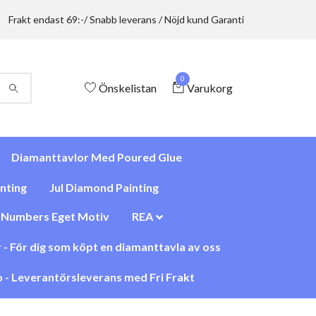
Frakt endast 69:-/ Snabb leverans / Nöjd kund Garanti
0
Önskelistan
Varukorg
Diamanttavlor Med Poured Glue
nting
Jul Diamond Painting
y Numbers Eget Motiv
REA
 - För dig som köpt en diamanttavla av oss
 - Leverantörsleverans med Fri Frakt