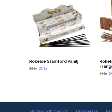
Rökelse Stamford Vanilj
Rökel
Frang
20 kr
25 kr
2
25 kr
Lepigen viktminskning
Quicktest.se
Per