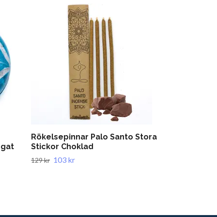
Rökelsepinnar Palo Santo Stora
Goloka Natur
Ögat
Stickor Choklad
Ingefära 10
103 kr
79 kr
129 kr
99 kr