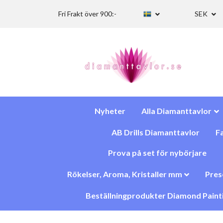
Fri Frakt över 900:-
SEK
Nyheter
Alla Diamanttavlor
AB Drills Diamanttavlor
Fa
Prova på set för nybörjare
Rökelser, Aroma, Kristaller mm
Pres
Beställningprodukter Diamond Paint