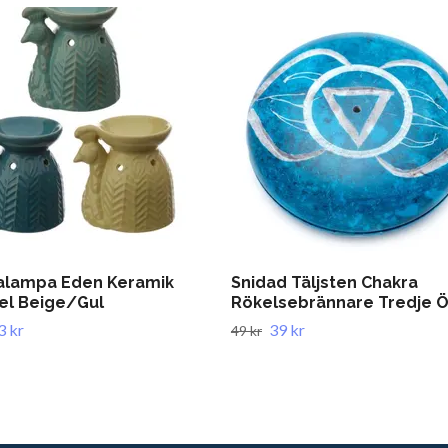
lampa Eden Keramik
Snidad Täljsten Chakra
el Beige/Gul
Rökelsebrännare Tredje 
3 kr
39 kr
49 kr