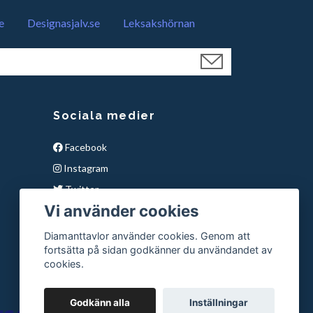
e
Designasjalv.se
Leksakshörnan
Sociala medier
Facebook
Instagram
Twitter
Vi använder cookies
YouTube
Snapchat
Diamanttavlor använder cookies. Genom att
fortsätta på sidan godkänner du användandet av
Pinterest
cookies.
Godkänn alla
Inställningar