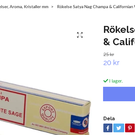
lser, Aroma, Kristaller mm
Rökelse Satya Nag Champa & Californian
Rökel
& Cali
25 kr
20 kr
I lager.
Dela