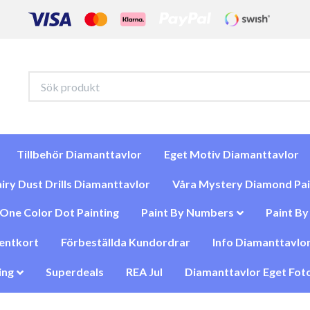
Tillbehör Diamanttavlor
Eget Motiv Diamanttavlor
iry Dust Drills Diamanttavlor
Våra Mystery Diamond Pai
One Color Dot Painting
Paint By Numbers
Paint B
entkort
Förbeställda Kundordrar
Info Diamanttavlor
ing
Superdeals
REA Jul
Diamanttavlor Eget Foto