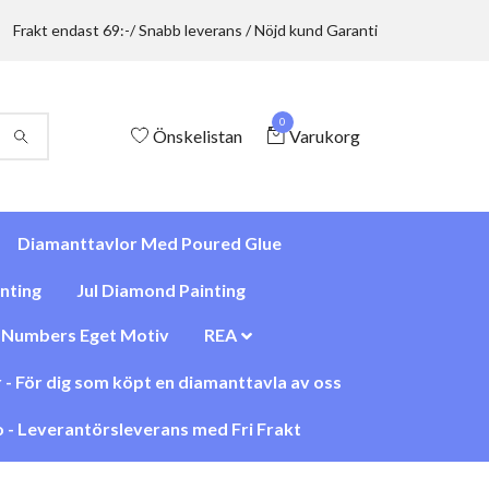
Frakt endast 69:-/ Snabb leverans / Nöjd kund Garanti
0
Önskelistan
Varukorg
Diamanttavlor Med Poured Glue
nting
Jul Diamond Painting
y Numbers Eget Motiv
REA
 - För dig som köpt en diamanttavla av oss
 - Leverantörsleverans med Fri Frakt