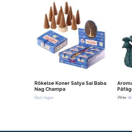
Rökelse Koner Satya Sai Baba
Aroma
Nag Champa
Påfåg
6
Slut i lager
79 kr