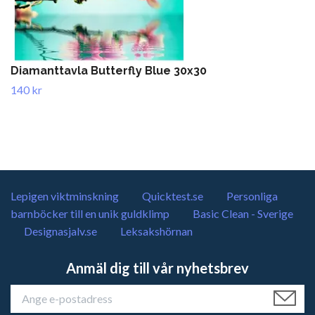
Diamanttavla Butterfly Blue 30x30
140 kr
Lepigen viktminskning
Quicktest.se
Personliga
barnböcker till en unik guldklimp
Basic Clean - Sverige
Designasjalv.se
Leksakshörnan
Anmäl dig till vår nyhetsbrev