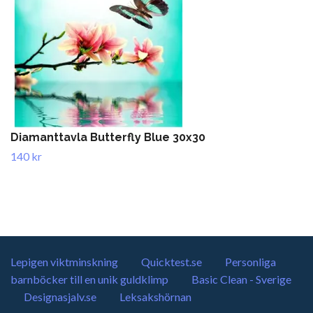
Diamanttavla Butterfly Blue 30x30
140 kr
Lepigen viktminskning
Quicktest.se
Personliga
barnböcker till en unik guldklimp
Basic Clean - Sverige
Designasjalv.se
Leksakshörnan