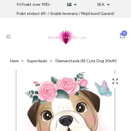
Fri Frakt över 900:-
SEK
Frakt endast 69:-/ Snabb leverans / Nöjd kund Garanti
0
Hem
Superdeals
Diamanttavla (R) Cute Dog 30x40